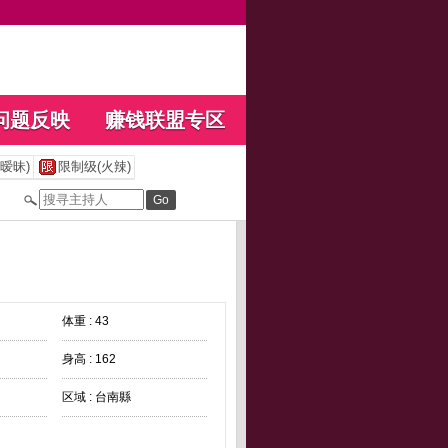
问题反映
赚钱联盟专区
暧昧)
限制级(火辣)
体重 : 43
身高 : 162
区域 : 台南縣