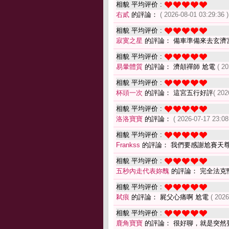
相貌 平均评价 :
右貳
的評論：
( 2026-08-01 03:29:36 )
相貌 平均评价 :
寂寞之星
的評論： 備車準備來去玄濟
相貌 平均评价 :
易暈體質
的評論： 濟顛禪師 尬電
( 2
相貌 平均评价 :
杯頭一次
的評論： 這宮五行好評
( 202
相貌 平均评价 :
洛洛寶寶
的評論：
( 2026-07-17 23:08
相貌 平均评价 :
Frankss
的評論： 我們要感謝尬賽天
相貌 平均评价 :
五秒內走代表妳醜
的評論： 完全法克
相貌 平均评价 :
弒痕
的評論： 屍父心痛啊 尬電
( 2026
相貌 平均评价 :
鹿角寶寶
的評論： 很好聊，就是突然