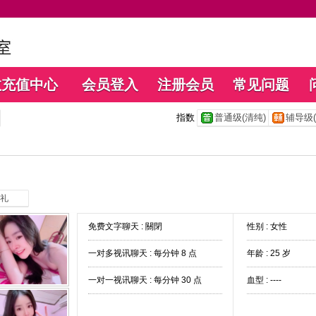
数充值中心
会员登入
注册会员
常见问题
指数
普通级(清纯)
辅导级(
礼
免费文字聊天 :
關閉
性别 : 女性
一对多视讯聊天 :
每分钟 8 点
年龄 : 25 岁
一对一视讯聊天 :
每分钟 30 点
血型 : ----