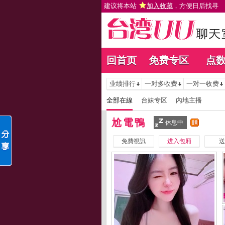
建议将本站
加入收藏
，方便日后找寻
回首页
免费专区
点
业绩排行
一对多收费
一对一收费
全部在線
台妹专区
內地主播
尬電鴨
休息中
免費視訊
进入包厢
送