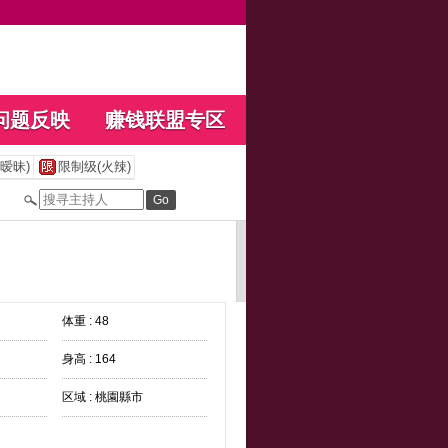
问题反映
赚钱联盟专区
暧昧)
限制级(火辣)
体重 : 48
身高 : 164
区域 : 桃園縣市