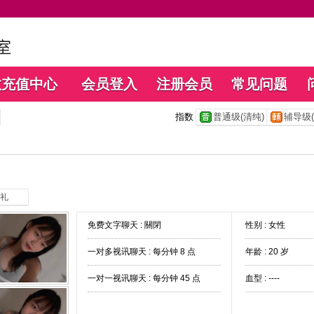
数充值中心
会员登入
注册会员
常见问题
指数
普通级(清纯)
辅导级(
礼
免费文字聊天 :
關閉
性别 : 女性
一对多视讯聊天 :
每分钟 8 点
年龄 : 20 岁
一对一视讯聊天 :
每分钟 45 点
血型 : ----