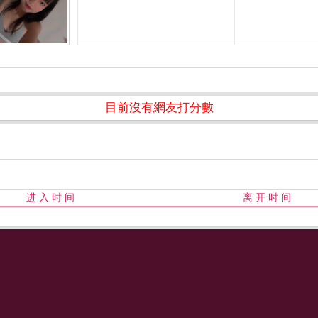
目前沒有網友打分數
进 入 时 间
离 开 时 间